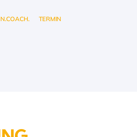
IN.COACH.
TERMIN
g
UNG